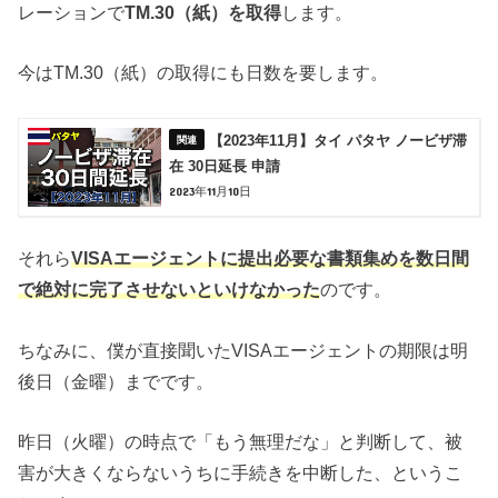
レーションで
TM.30（紙）を取得
します。
今はTM.30（紙）の取得にも日数を要します。
【2023年11月】タイ パタヤ ノービザ滞
在 30日延長 申請
2023年11月10日
それら
VISAエージェントに提出必要な書類集めを数日間
で絶対に完了させないといけなかった
のです。
ちなみに、僕が直接聞いたVISAエージェントの期限は明
後日（金曜）までです。
昨日（火曜）の時点で「もう無理だな」と判断して、被
害が大きくならないうちに手続きを中断した、というこ