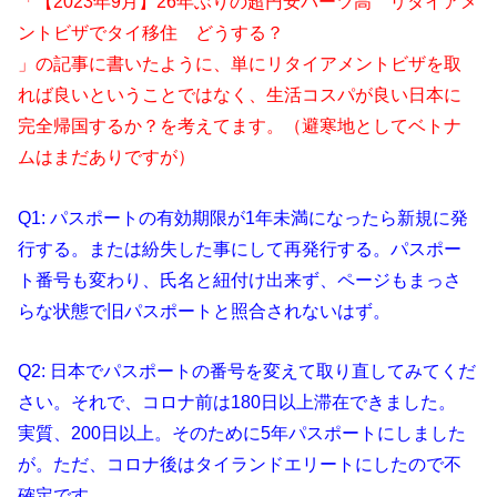
「【2023年9月】26年ぶりの超円安バーツ高 リタイアメ
ントビザでタイ移住 どうする？
」の記事に書いたように、単にリタイアメントビザを取
れば良いということではなく、生活コスパが良い日本に
完全帰国するか？を考えてます。（避寒地としてベトナ
ムはまだありですが）
Q1: パスポートの有効期限が1年未満になったら新規に発
行する。または紛失した事にして再発行する。パスポー
ト番号も変わり、氏名と紐付け出来ず、ページもまっさ
らな状態で旧パスポートと照合されないはず。
Q2: 日本でパスポートの番号を変えて取り直してみてくだ
さい。それで、コロナ前は180日以上滞在できました。
実質、200日以上。そのために5年パスポートにしました
が。ただ、コロナ後はタイランドエリートにしたので不
確定です。