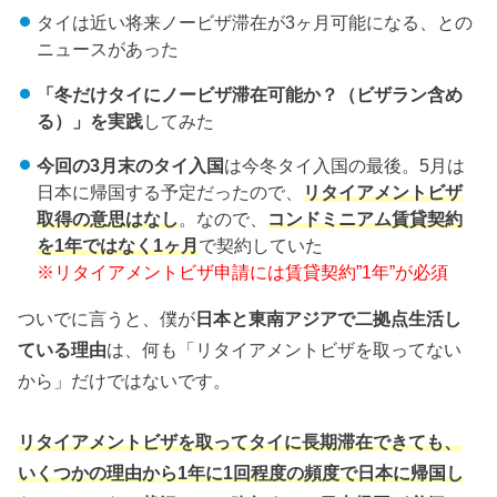
タイは近い将来ノービザ滞在が3ヶ月可能になる、との
ニュースがあった
「冬だけタイにノービザ滞在可能か？（ビザラン含め
る）」を実践
してみた
今回の3月末のタイ入国
は今冬タイ入国の最後。5月は
日本に帰国する予定だったので、
リタイアメントビザ
取得の意思はなし
。なので、
コンドミニアム賃貸契約
を1年ではなく1ヶ月
で契約していた
※リタイアメントビザ申請には賃貸契約”1年”が必須
ついでに言うと、僕が
日本と東南アジアで二拠点生活し
ている理由
は、何も「リタイアメントビザを取ってない
から」だけではないです。
リタイアメントビザを取ってタイに長期滞在できても、
いくつかの理由から1年に1回程度の頻度で日本に帰国し