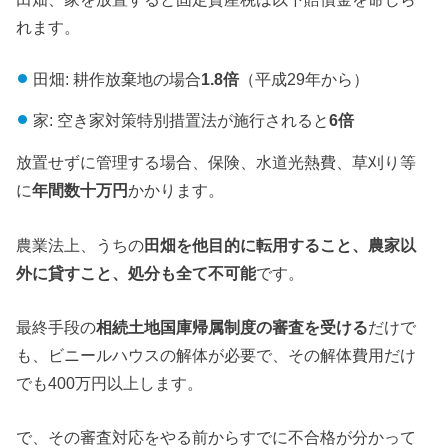
れます。
田畑: 耕作放棄地の場合
1.8倍
（平成29年から）
家: 空き家対策特別措置法が施行されると
6倍
放置せずに管理する場合、保険、水道光熱費、草刈り等
に
年間数十万円
かかります。
農業法上、うちの
田畑を他目的に転用すること、農家以
外に貸すこと、処分も全て不可能
です。
最終手段の
相続土地国庫帰属制度の審査を受ける
だけで
も、ビニールハウスの解体が必要で、その解体費用だけ
でも400万円以上します。
で、その審査対応をやる前からすでに不合格が分かって