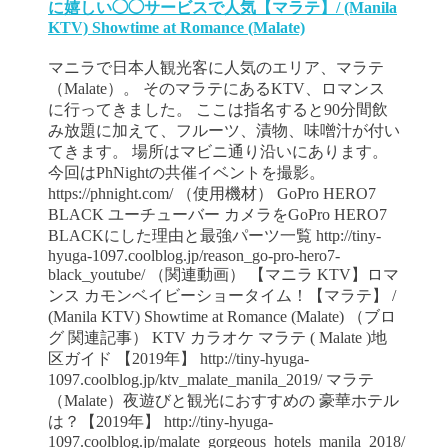
に嬉しい◯◯サービスで人気【マラテ】/ (Manila
KTV) Showtime at Romance (Malate)
マニラで日本人観光客に人気のエリア、マラテ
（Malate）。 そのマラテにあるKTV、ロマンス
に行ってきました。 ここは指名すると90分間飲
み放題に加えて、フルーツ、漬物、味噌汁が付い
てきます。 場所はマビニ通り沿いにあります。
今回はPhNightの共催イベントを撮影。
https://phnight.com/ （使用機材） GoPro HERO7
BLACK ユーチューバー カメラをGoPro HERO7
BLACKにした理由と最強パーツ一覧 http://tiny-
hyuga-1097.coolblog.jp/reason_go-pro-hero7-
black_youtube/ （関連動画） 【マニラ KTV】ロマ
ンス カモンベイビーショータイム！【マラテ】 /
(Manila KTV) Showtime at Romance (Malate) （ブロ
グ 関連記事） KTV カラオケ マラテ ( Malate )地
区ガイド 【2019年】 http://tiny-hyuga-
1097.coolblog.jp/ktv_malate_manila_2019/ マラテ
（Malate）夜遊びと観光におすすめの 豪華ホテル
は？【2019年】 http://tiny-hyuga-
1097.coolblog.jp/malate_gorgeous_hotels_manila_2018/