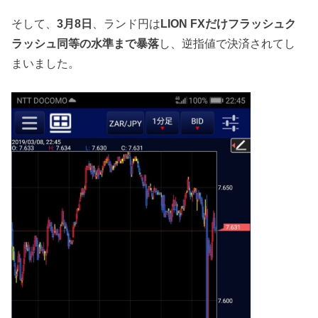
そして、
3月8日
、ランド円は
LION FXだけフラッシュク
ラッシュ同等の水準まで暴落
し、逆指値で決済されてし
まいました。