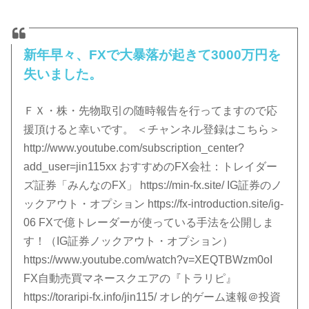
新年早々、FXで大暴落が起きて3000万円を
失いました。
ＦＸ・株・先物取引の随時報告を行ってますので応
援頂けると幸いです。 ＜チャンネル登録はこちら＞
http://www.youtube.com/subscription_center?
add_user=jin115xx おすすめのFX会社：トレイダー
ズ証券「みんなのFX」 https://min-fx.site/ IG証券のノ
ックアウト・オプション https://fx-introduction.site/ig-
06 FXで億トレーダーが使っている手法を公開しま
す！（IG証券ノックアウト・オプション）
https://www.youtube.com/watch?v=XEQTBWzm0oI
FX自動売買マネースクエアの『トラリピ』
https://toraripi-fx.info/jin115/ オレ的ゲーム速報＠投資