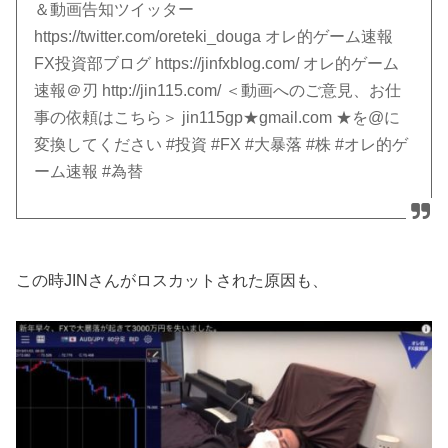
＆動画告知ツイッター
https://twitter.com/oreteki_douga オレ的ゲーム速報
FX投資部ブログ https://jinfxblog.com/ オレ的ゲーム
速報＠刃 http://jin115.com/ ＜動画へのご意見、お仕
事の依頼はこちら＞ jin115gp★gmail.com ★を@に
変換してください #投資 #FX #大暴落 #株 #オレ的ゲ
ーム速報 #為替
この時JINさんがロスカットされた原因も、