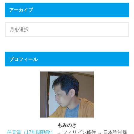
アーカイブ
プロフィール
もみのき
任天堂（17年間勤務）
→ フィリピン移住 → 日本強制帰