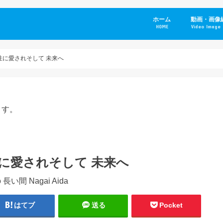
ホーム
動画・画像
HOME
Video Image 
の女性に愛されそして 未来へ
ます。
女性に愛されそして 未来へ
はてブ
送る
Pocket