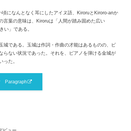
になんとなく耳にしたアイヌ語、KiroruとKiroro-anか
言葉の意味は、Kiroruは「人間が踏み固めた広い
・大きい」である。
玉城である。玉城は作詞・作曲の才能はあるものの、ピ
ならない状況であった。それを、ピアノを弾ける金城が
いった。
y Paragraph
デビュー。