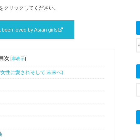
をクリックしてください。
 been loved by Asian girls
目次
[
非表示
]
ジアの女性に愛されそして 未来へ)
曲