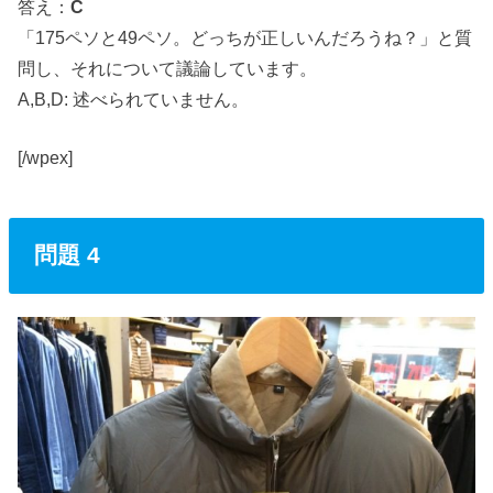
答え：
C
「175ペソと49ペソ。どっちが正しいんだろうね？」と質
問し、それについて議論しています。
A,B,D: 述べられていません。
[/wpex]
問題 4