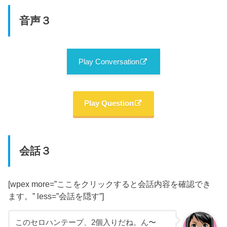
音声３
Play Conversation
Play Question
会話３
[wpex more=”ここをクリックすると会話内容を確認でき
ます。” less=”会話を隠す”]
このセロハンテープ、2個入りだね。ん〜