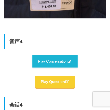
音声4
Play Conversation
Play Question
会話4