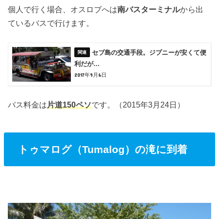
個人で行く場合、オスロブへは
南バスターミナル
から出
ているバスで行けます。
セブ島の交通手段。ジプニーが安くて便
利だが…
2017年9月6日
バス料金は
片道150ペソ
です。（2015年3月24日）
トゥマログ（Tumalog）の滝に到着