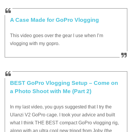
A Case Made for GoPro Vlogging
This video goes over the gear I use when I’m
vlogging with my gopro.
BEST GoPro Vlogging Setup – Come on
a Photo Shoot with Me (Part 2)
In my last video, you guys suggested that I try the
Ulanzi V2 GoPro cage. I took your advice and built
what I think THE BEST compact GoPro vlogging rig,
along with an ultra cool new tripod from Joby (the