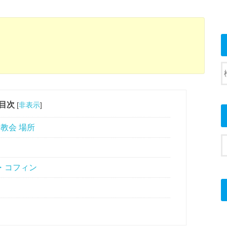
目次
[
非表示
]
教会 場所
・コフィン