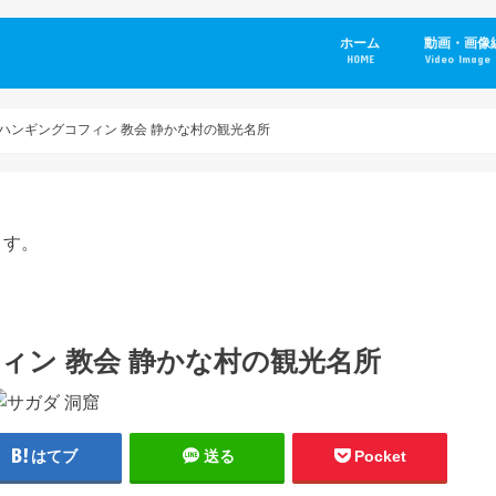
ホーム
動画・画像
HOME
Video Image 
 ハンギングコフィン 教会 静かな村の観光名所
ます。
ィン 教会 静かな村の観光名所
はてブ
送る
Pocket