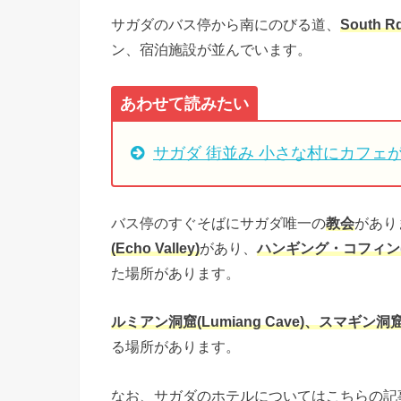
サガダのバス停から南にのびる道、
South R
ン、宿泊施設が並んでいます。
あわせて読みたい
サガダ 街並み 小さな村にカフェ
バス停のすぐそばにサガダ唯一の
教会
があり
(Echo Valley)
があり、
ハンギング・コフィン(Han
た場所があります。
ルミアン洞窟(
Lumiang Cave)、スマギン洞窟(
る場所があります。
なお、サガダのホテルについてはこちらの記