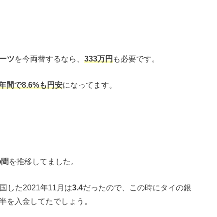
バーツ
を今両替するなら、
333万円
も必要です。
1年間で8.6%も円安
になってます。
の間
を推移してました。
国した2021年11月は
3.4
だったので、この時にタイの銀
大半を入金してたでしょう。