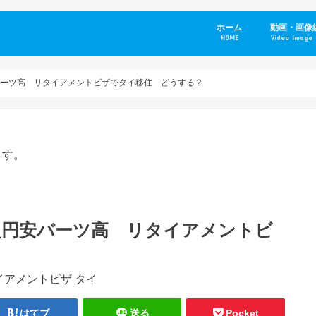
ホーム
動画・画像
HOME
Video Image 
安バーツ高 リタイアメントビザでタイ移住 どうする？
ます。
の超円安バーツ高 リタイアメントビ
はてブ
送る
Pocket