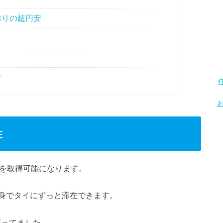
ぶりの超円安
？
住
を取得可能になります。
身でタイにずっと滞在できます。
言ってました。