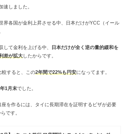
加速しました。
世界各国が金利上昇させる中、日本だけがYCC（イール
。
収して金利を上げる中、
日本だけが全く逆の量的緩和を
利差が拡大
したからです。
比較すると、この
2年間で22%も円安
になってます。
2年1月末
でした。
口座を作るには、タイに長期滞在を証明するビザが必要
からです。