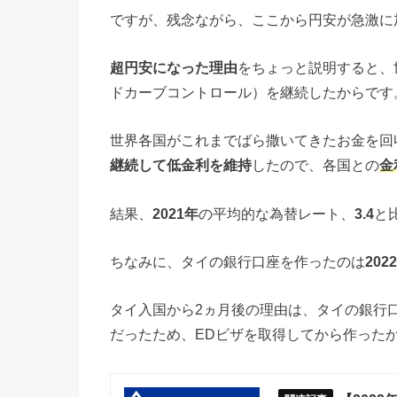
ですが、残念ながら、ここから円安が急激に
超円安になった理由
をちょっと説明すると、
ドカーブコントロール）を継続したからです
世界各国がこれまでばら撒いてきたお金を回
継続して低金利を維持
したので、各国との
金
結果、
2021年
の平均的な為替レート、
3.4
と
ちなみに、タイの銀行口座を作ったのは
202
タイ入国から2ヵ月後の理由は、タイの銀行
だったため、EDビザを取得してから作った