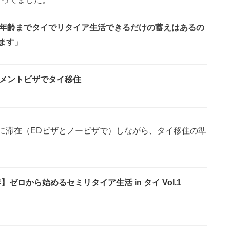
給年齢までタイでリタイア生活できるだけの蓄えはあるの
ます
」
メントビザでタイ移住
タイに滞在（EDビザとノービザで）しながら、タイ移住の準
年】ゼロから始めるセミリタイア生活 in タイ Vol.1