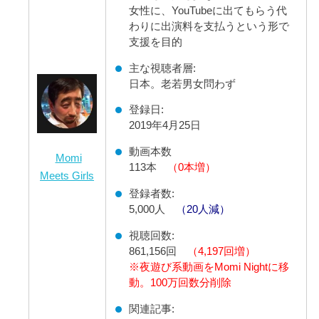
女性に、YouTubeに出てもらう代
わりに出演料を支払うという形で
支援を目的
主な視聴者層:
日本。老若男女問わず
登録日:
2019年4月25日
動画本数
Momi
113本
（0本増）
Meets Girls
登録者数:
5,000人
（20人減）
視聴回数:
861,156
回
（4,197回増）
※夜遊び系動画をMomi Nightに移
動。100万回数分削除
関連記事: