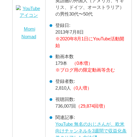
英語圏の外国人（アメリカ、イギ
リス、ドイツ、オーストラリア）
の男性30代〜50代
登録日:
Momi
2013年7月8日
Nomad
※2020年8月1日にYouTube活動開
始
動画本数
179本
（0本増）
※ブログ用の限定動画等含む
登録者数:
2,810人
（0人増）
視聴回数:
736,007回
（29,874回増）
関連記事:
YouTube 無名のおじさんが、欧米
向けチャンネルを3週間で収益化条