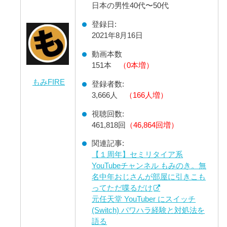
日本の男性40代〜50代
登録日:
2021年8月16日
動画本数
151本
（0本増）
もみFIRE
登録者数:
3,666人
（166人増）
視聴回数:
461,818回
（46,864回増）
関連記事:
【１周年】セミリタイア系
YouTubeチャンネル もみのき。無
名中年おじさんが部屋に引きこも
ってただ喋るだけ
元任天堂 YouTuber にスイッチ
(Switch) パワハラ経験と対処法を
語る