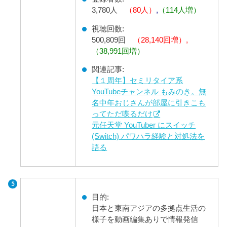
3,780人
（80人）
,
（114人増）
視聴回数:
500,809回
（28,140回増）,
（38,991回増）
関連記事:
【１周年】セミリタイア系
YouTubeチャンネル もみのき。無
名中年おじさんが部屋に引きこも
ってただ喋るだけ
元任天堂 YouTuber にスイッチ
(Switch) パワハラ経験と対処法を
語る
目的:
日本と東南アジアの多拠点生活の
様子を動画編集ありで情報発信