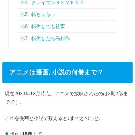
4.4
クレイマンＲＥＶＥＮＧ
4.5
転ちゅら！
4.6
転生しても社畜
4.7
転生したら島耕作
アニメは漫画, 小説の何巻まで？
現在2023年12月時点、アニメで放映されたのは2期2部ま
でです。
これを漫画と小説で数えると↓までとのこと。
漫画:
18巻
まで