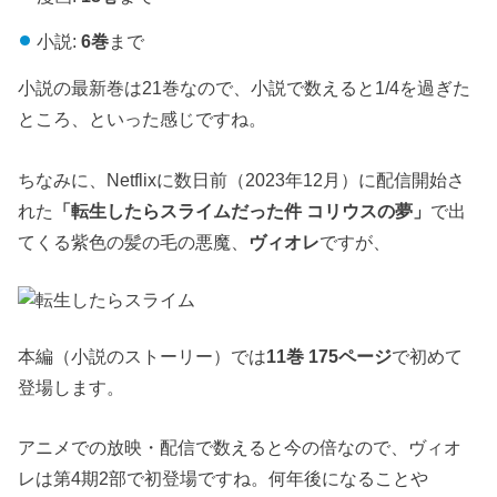
小説:
6巻
まで
小説の最新巻は21巻なので、小説で数えると1/4を過ぎた
ところ、といった感じですね。
ちなみに、Netflixに数日前（2023年12月）に配信開始さ
れた
「転生したらスライムだった件 コリウスの夢」
で出
てくる紫色の髪の毛の悪魔、
ヴィオレ
ですが、
本編（小説のストーリー）では
11巻 175ページ
で初めて
登場します。
アニメでの放映・配信で数えると今の倍なので、ヴィオ
レは第4期2部で初登場ですね。何年後になることや