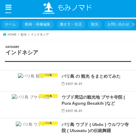
menu
ホーム
動画・画像編集
働き方・生活
観光
お問い合わせ
HOME
観光
インドネシア
インドネシア
バリ島
バリ島 の 観光 をまとめてみた
2017.10.01
バリ島
ウブド周辺の観光地 ブサキ寺院 (
Pura Agung Besakih )など
2017.10.01
バリ島
バリ島 ウブド ( Ubdo ) ウルワツ寺
院 ( Uluwatu )の伝統舞踊