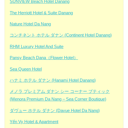
SUNVIEW Beach Hotel Danang
The Herriott Hotel & Suite Danang
Nature Hotel Da Nang
コンチネント ホテル ダナン (Continent Hotel Danang)
RHM Luxury Hotel And Suite
Pansy Beach Dana（Flower Hotel）
Sea Queen Hotel
ハナミ ホテル ダナン (Hanami Hotel Danang)
メノラ プレミアム ダナン シー コーナー ブティック
(Menora Premium Da Nang – Sea Corner Boutique)
ダヴュー ホテル ダナン (Davue Hotel Da Nang)
Yến Vy Hotel & Apartment