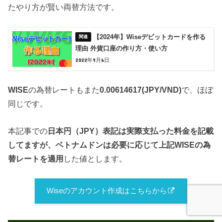
たやり方が賢い両替方法です。
【2024年】Wiseデビットカードを作る
理由 外貨口座の作り方・使い方
2022年9月6日
WISE
の為替レートもまた
0.00614617(JPY/VND)
で、ほぼ
同じです。
本記事での
日本円（JPY）表記は実際支払った料金を記載
してますが、ベトナムドンは必要に応じて
上記WISEの為
替レートを適用
した値とします。
Wiseのアカウント作成はこちらから