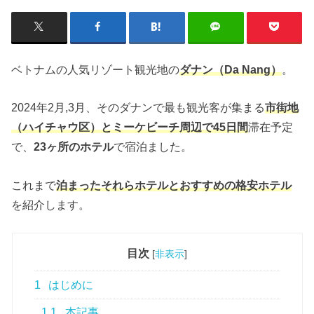
ベトナムの人気リゾート観光地の
ダナン（Da Nang）
。
2024年2月,3月、そのダナンで最も観光客が集まる
市街地
（ハイチャウ区）とミーケビーチ周辺で45日間
滞在予定
で、
23ヶ所のホテル
で宿泊ました。
これまで
泊まったそれらホテルとおすすめの格安ホテル
を紹介します。
目次
[
非表示
]
1
はじめに
1.1
本記事