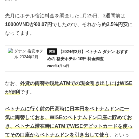
先月にホテル宿泊料金を調査した1月25日、3週間前は
10000VNDが60.07円
でしたので、それから
約2.5%円安
に
なってます。
【2024年2月】ベトナム ダナン おすす
めの 格安ホテル 10軒 料金調査
2024年1月23日
なお、
外貨の両替や現地ATMでの現金引き出しにはWISE
が便利
です。
ベトナムに行く前の円高時に日本円をベトナムドンに一
気に両替しておき、WISEのベトナムドン口座に貯めてお
き、
ベトナム滞在時にATMでWISEデビットカードを使っ
てその口座からベトナムドンを引き出して使う
、といっ