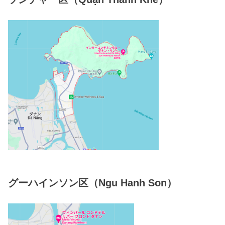
グーハインソン区（Ngu Hanh Son）