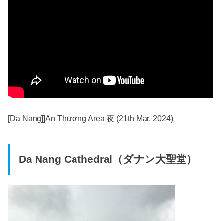
[Da Nang]]An Thượng Area 夜 (21th Mar. 2024)
Da Nang Cathedral（ダナン大聖堂）