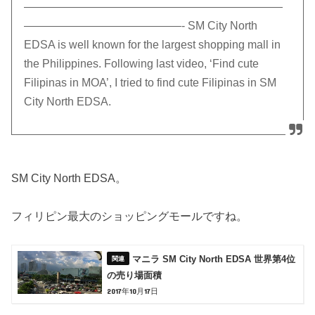
———————————————————————
——————————————- SM City North
EDSA is well known for the largest shopping mall in
the Philippines. Following last video, ‘Find cute
Filipinas in MOA’, I tried to find cute Filipinas in SM
City North EDSA.
SM City North EDSA。
フィリピン最大のショッピングモールですね。
マニラ SM City North EDSA 世界第4位
の売り場面積
2017年10月17日