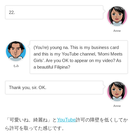
22.
Anne
(You’re) young na. This is my business card
and this is my YouTube channel, ‘Momi Meets
Girls’. Are you OK to appear on my video? As
もみ
a beautiful Filipina?
Thank you, sir. OK.
Anne
「可愛いね。綺麗ね」と
YouTube
許可の障壁を低くしてか
ら許可を取ってた感じです。