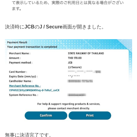
決済時に
JCB
の
J / Secure
画面が開きました。
無事に決済完了です。