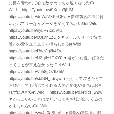
に目を奪われて心拍数がめっちゃ速くなったGet
Wild https://youtu.be/i9Xqzu3jFIM
https://youtu.be/dnWJVXFFQEc ▼数年前あの曲に付
いたバブリーなイメージを変えてみたいGet Wild
https://youtu.be/nyLFYxa3VtU
https://youtu.be/cQt3thLZDjo ▼プールサイドで待つ
誰かの愛をユラユラと揺らしたGet Wild
https://youtu.be/I3wz8g6k4Sw
https://youtu.be/NZqtIe1GXY0 ▼君がいた夏。好きだ
ってことが言えなかった Get Wild
https://youtu.be/Vo58gO76ZhM
https://youtu.be/sbtSN_lSrQw ▼悲しくて泣きたくて
叫びたくても信じてくれる人のためあやまちはおそ
れずに進むGet Wild https://youtu.be/8JetTxr_wZw
▼かっこいいことばかりいってもお腹が出てくるの
かもしれないGet Wild
https://youtu.be/wa4L0aBLnAc ▼音楽の教科書に載