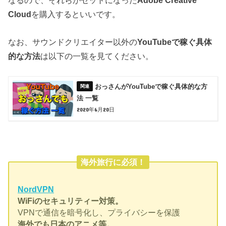
なるので、それらがセットになった
Adobe Creative
Cloud
を購入するといいです。
なお、サウンドクリエイター以外の
YouTubeで稼ぐ具体
的な方法
は以下の一覧を見てください。
おっさんがYouTubeで稼ぐ具体的な方
法 一覧
2020年6月20日
海外旅行に必須！
NordVPN
WiFiのセキュリティー対策。
VPNで通信を暗号化し、プライバシーを保護
海外でも日本のアニメ等。