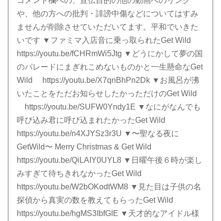
コメント欄への、宣伝目的の他の動画へのリンク
や、他の方への批判・誹謗中傷などについてはすみ
ませんが削除させていただいてます。平和でいきた
いです ▼ファミマ入店音に乗っ取られたGet Wild
https://youtu.be/fCHRmWi5Jtg ▼どうにかして夢の国
のパレードにまぎれこめないものかと一生懸命なGet
Wild https://youtu.be/X7qnBhPn2Dk ▼お風呂が沸
いたことをただお知らせしたかっただけのGet Wild
https://youtu.be/SUFW0Yndy1E ▼なにがなんでも
呼び込み君に呼び込まれたかったGet Wild
https://youtu.be/n4XJYSz3r3U ▼〜聖なる夜に
GetWild〜 Merry Christmas & Get Wild
https://youtu.be/QiLAIY0UYL8 ▼日曜午後６時が楽し
みすぎて待ちきれなかったGet Wild
https://youtu.be/W2bOKodtWM8 ▼見た目は子供の名
探偵から真実の数を教えてもらったGet Wild
https://youtu.be/hgMS3IbfGIE ▼天才的なアイドル様