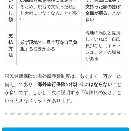
い
の保険点数を基準に算定
され
て、
実際に現地で
戻
るため、現地で支払った額よ
支払った額のほぼ
し
り大幅に少なくなることが多
全額が戻る
ことが
額
い
多い
現地の病院と提携
支
していれば、自己
払
必ず
現地で一旦全額を自己負
負担なし（キャッ
方
担
する必要がある
シュレス）の場合
法
がある
国民健康保険の海外療養費制度は、あくまで「万が一の
備え」であり、
海外旅行保険の代わりにはならない
こと
が多いです。しかし、次に説明する「保険料の安さ」と
いう大きなメリットがあります。