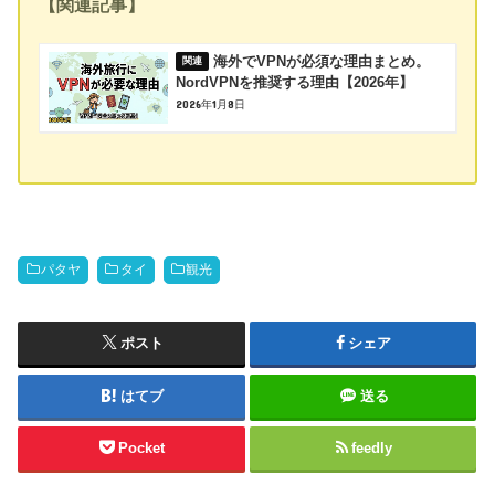
【関連記事】
海外でVPNが必須な理由まとめ。
NordVPNを推奨する理由【2026年】
2026年1月8日
パタヤ
タイ
観光
ポスト
シェア
はてブ
送る
Pocket
feedly