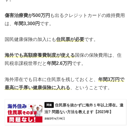
傷害治療費が500万円
も出るクレジットカードの維持費用
は、
年間3,300円
です。
国民健康保険の加入にも
住民票が必要
です。
海外でも高額療養費制度が使える
国保の保険費用は、住
民税非課税世帯だと
年間2.6万円
です。
海外滞在でも日本に住民票を残しておくと、
年間3万円で
最高に手厚い健康保険に入れる
、ということです。
住民票を抜かずに海外１年以上滞在。違
法? 問題ない方法を教えます【2023年】
2023年4月19日