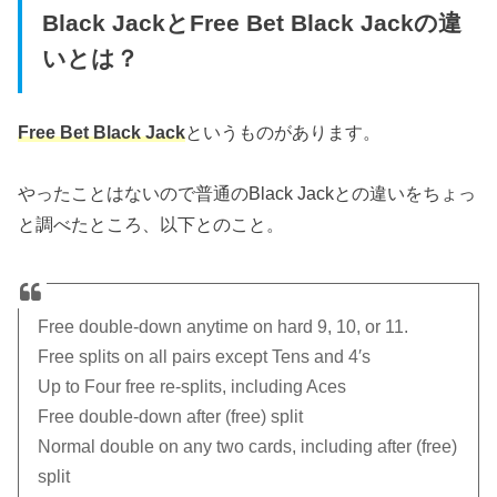
Black JackとFree Bet Black Jackの違
いとは？
Free Bet Black Jack
というものがあります。
やったことはないので普通のBlack Jackとの違いをちょっ
と調べたところ、以下とのこと。
Free double-down anytime on hard 9, 10, or 11.
Free splits on all pairs except Tens and 4′s
Up to Four free re-splits, including Aces
Free double-down after (free) split
Normal double on any two cards, including after (free)
split