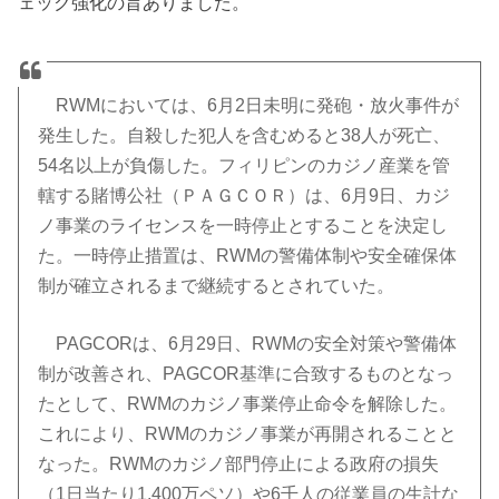
ェック強化の旨ありました。
RWMにおいては、6月2日未明に発砲・放火事件が
発生した。
自殺した犯人を含むめると38人が死亡、
54名以上が負傷した。
フィリピンのカジノ産業を管
轄する賭博公社（ＰＡＧＣＯＲ）は、
6月9日、
カジ
ノ事業のライセンスを一時停止とすることを決定し
た。
一時停止措置は、
RWMの警備体制や安全確保体
制が確立されるまで継続するとされ
ていた。
PAGCORは、6月29日、
RWMの安全対策や警備体
制が改善され、
PAGCOR基準に合致するものとなっ
たとして、
RWMのカジノ事業停止命令を解除した。
これにより、
RWMのカジノ事業が再開されることと
なった。
RWMのカジノ部門停止による政府の損失
（1日当たり1,
400万ペソ）
や6千人の従業員の生計な