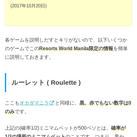
(2017年10月20日)
各ゲームを説明しだすとキリがないので、以下いくつか
のゲームでこの
Resorts World Manila限定の情報
を簡単
に説明しておきます。
ルーレット ( Roulette )
ここも
オカダマニラ
と同様に、
黒、赤でもない数字は0
のみ
です。
上記の(確率1/2)ミニマムベットが500ペソとは、
確率が
1/2の場所
のミニマムベット
のことです。つまり、黒か