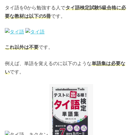
タイ語を0から勉強する人で
タイ語検定試験5級合格に必
要な教材は以下の5冊
です。
これ以外は不要
です。
例えば、単語を覚えるのに以下のような
単語集は必要な
い
です。