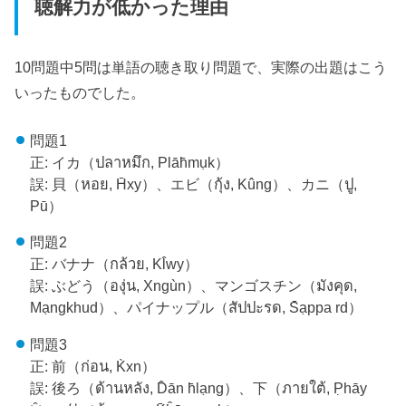
聴解力が低かった理由
10問題中5問は単語の聴き取り問題で、実際の出題はこう
いったものでした。
問題1
正: イカ（ปลาหมึก, Plāh̄mụk）
誤: 貝（หอย, H̄xy）、エビ（กุ้ง, Kûng）、カニ（ปู,
Pū）
問題2
正: バナナ（กล้วย, Kl̂wy）
誤: ぶどう（องุ่น, Xngùn）、マンゴスチン（มังคุด,
Mạngkhud）、パイナップル（สัปปะรด, S̄ạppa rd）
問題3
正: 前（ก่อน, K̀xn）
誤: 後ろ（ด้านหลัง, D̂ān h̄lạng）、下（ภายใต้, P̣hāy