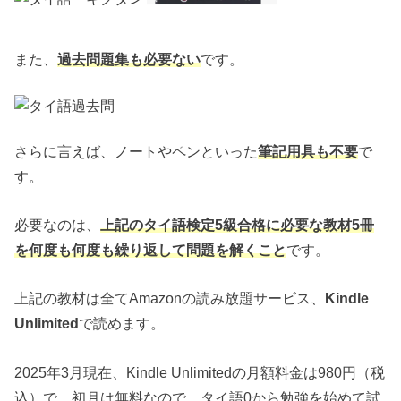
また、
過去問題集も必要ない
です。
さらに言えば、ノートやペンといった
筆記用具も不要
で
す。
必要なのは、
上記のタイ語検定5級合格に必要な教材5冊
を何度も何度も繰り返して問題を解くこと
です。
上記の教材は全てAmazonの読み放題サービス、
Kindle
Unlimited
で読めます。
2025年3月現在、Kindle Unlimitedの月額料金は980円（税
込）で、初月は無料なので、タイ語0から勉強を始めて試