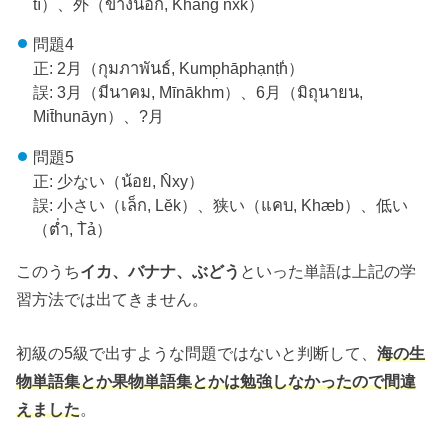
tı̂）、外（ข้างนอก, K̄ĥāng nxk）
問題4
正: 2月（กุมภาพันธ์, Kump̣hāphạnṭh̒）
誤: 3月（มีนาคม, Mīnākhm）、6月（มิถุนายน,
Mit̄hunāyn）、?月
問題5
正: 少ない（น้อย, N̂xy）
誤: 小さい（เล็ก, Lĕk）、狭い（แคบ, Khæb）、低い
（ต่ำ, T̀ả）
このうち
イカ、バナナ、ぶどう
といった単語は上記の学
習方法では出てきません。
初級の5級で出すような問題ではないと判断して、
海の生
物単語集とか果物単語集とかは勉強しなかったので間違
えました
。