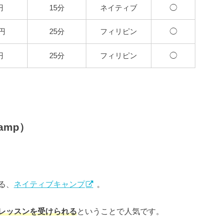
円
15分
ネイティブ
◯
0円
25分
フィリピン
◯
円
25分
フィリピン
◯
amp）
る、
ネイティブキャンプ
。
レッスンを受けられる
ということで人気です。