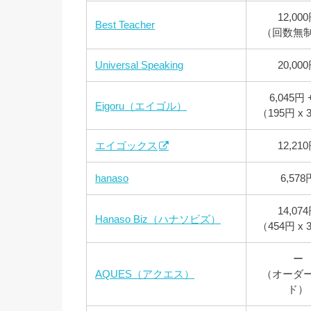
12,00
Best Teacher
（回数無
Universal Speaking
20,00
6,045円 
Eigoru（エイゴル）
（195円 x
エイゴックス
12,21
hanaso
6,578
14,07
Hanaso Biz（ハナソビズ）
（454円 x
ー
AQUES（アクエス）
（オーダ
ド）