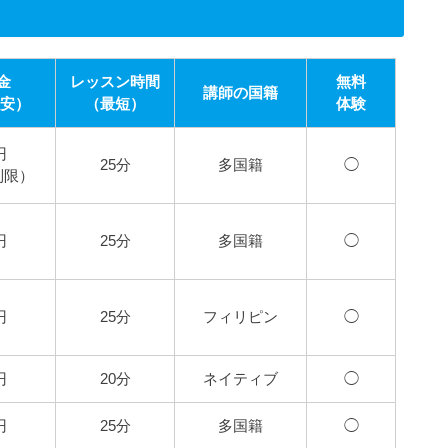
金
レッスン時間
無料
講師の国籍
最安）
（最短）
体験
円
25分
多国籍
◯
制限）
円
25分
多国籍
◯
円
25分
フィリピン
◯
円
20分
ネイティブ
◯
円
25分
多国籍
◯