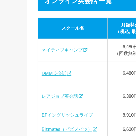
オンライン英会話 一覧
月額料
スクール名
（税込, 
6,480
ネイティブキャンプ
（回数無
6,480
DMM英会話
レアジョブ英会話
6,380
EFイングリッシュライブ
8,910
Bizmates（ビズメイツ）
6,600