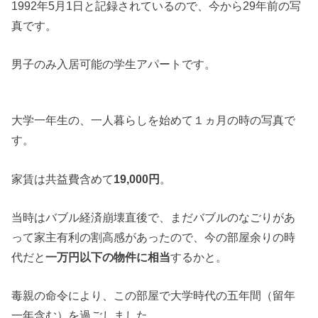
1992年5月1日と記録されているので、今から29年前の写
真です。
男子のみ入居可能の学生アパートです。
大学一年生の、一人暮らしを始めて１ヵ月の時の写真で
す。
家賃は共益費含めて
19,000円
。
当時はバブル経済崩壊直後で、まだバブルのなごりがあ
って家主有利の割高感があったので、今の部屋余りの時
代だと
一万円以下の物件に相当
するかと。
毒親の命令により、この部屋で大学時代の五年間（留年
一年含む）を過ごしました。