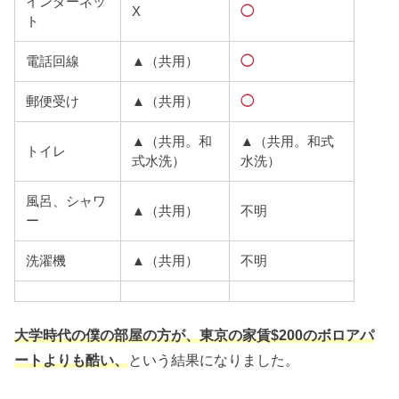
インターネッ
X
◯
ト
電話回線
▲（共用）
◯
郵便受け
▲（共用）
◯
▲（共用。和
▲（共用。和式
トイレ
式水洗）
水洗）
風呂、シャワ
▲（共用）
不明
ー
洗濯機
▲（共用）
不明
大学時代の僕の部屋の方が、東京の家賃$200のボロアパ
ートよりも酷い、
という結果になりました。