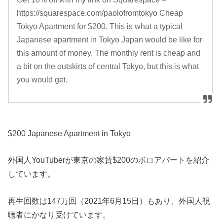
https://squarespace.com/paolofromtokyo Cheap
Tokyo Apartment for $200. This is what a typical
Japanese apartment in Tokyo Japan would be like for
this amount of money. The monthly rent is cheap and
a bit on the outskirts of central Tokyo, but this is what
you would get.
$200 Japanese Apartment in Tokyo
外国人YouTuberが東京の家賃$200のボロアパートを紹介
しています。
再生回数は147万回（2021年6月15日）もあり、外国人視
聴者にかなり受けています。