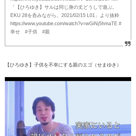
「【ひろゆき】サルは同じ身の丈どうしで遊ぶ。
EKU 28を呑みながら。2021/02/15 L01」より抜粋
https://www.youtube.com/watch?v=wGiNj5hmaTE #
幸せ #子供 #親
【ひろゆき】子供を不幸にする親のエゴ（せまゆき）