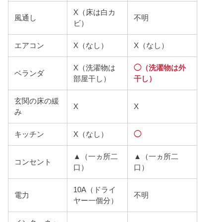
X（床は白カ
風通し
不明
ビ）
エアコン
X（なし）
X（なし）
X（洗濯物は
◯（洗濯物は外
ベランダ
部屋干し）
干し）
玄関の床の緩
X
X
み
キッチン
X（なし）
◯
▲（一ヵ所二
▲（一ヵ所二
コンセント
口）
口）
10A（ドライ
電力
不明
ヤー一個分）