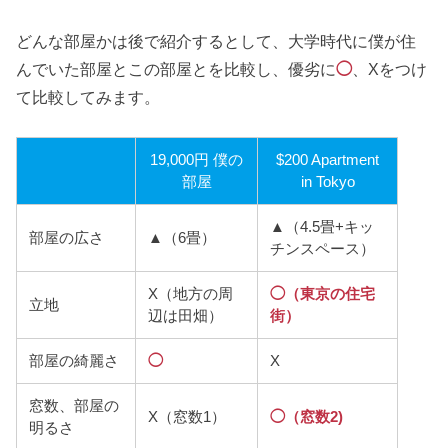
どんな部屋かは後で紹介するとして、大学時代に僕が住
んでいた部屋とこの部屋とを比較し、優劣に
◯
、Xをつけ
て比較してみます。
19,000円 僕の
$200 Apartment
部屋
in Tokyo
▲（4.5畳+キッ
部屋の広さ
▲（6畳）
チンスペース）
X（地方の周
◯（東京の住宅
立地
辺は田畑）
街）
部屋の綺麗さ
◯
X
窓数、部屋の
X（窓数1）
◯（窓数2)
明るさ