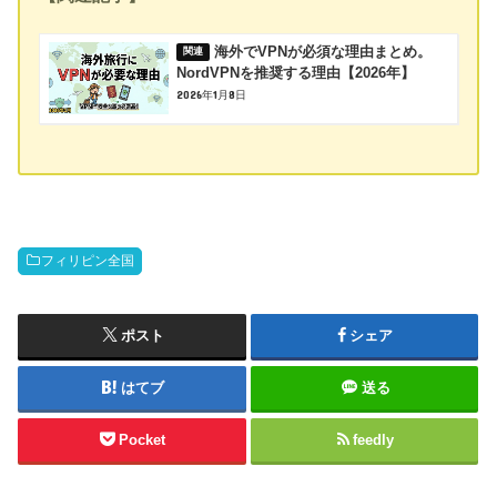
海外でVPNが必須な理由まとめ。
NordVPNを推奨する理由【2026年】
2026年1月8日
フィリピン全国
ポスト
シェア
はてブ
送る
Pocket
feedly