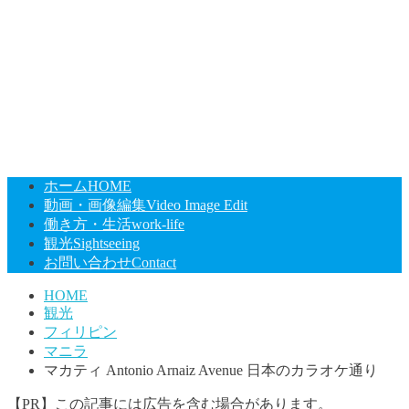
ホーム
HOME
動画・画像編集
Video Image Edit
働き方・生活
work-life
観光
Sightseeing
お問い合わせ
Contact
HOME
観光
フィリピン
マニラ
マカティ Antonio Arnaiz Avenue 日本のカラオケ通り
【PR】この記事には広告を含む場合があります。