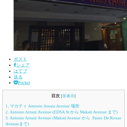
ポスト
シェア
はてブ
送る
Pocket
目次
[
非表示
]
1.
マカティ Antonio Arnaiz Avenue 場所
2.
Antonio Arnaiz Avenue (EDSA St から Makati Avenue まで)
3.
Antonio Arnaiz Avenue (Makati Avenue から Paseo De Roxas
Avenueまで)