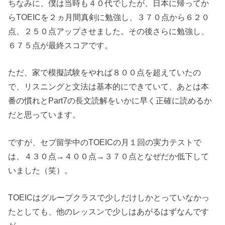
ちなみに、僕は当時も４０代でしたが、
日本に帰ってか
らTOEICを２ヵ月間真剣に勉強し、３７０点から６２０
点、２５０点アップ
させました。その後さらに勉強し、
６７５点が最終スコアです。
ただ、家で模擬試験をやれば８００点を超えていたの
で、リスニングと文法は基本的にできていて、あとは本
番の慣れとPart7の長文読解をいかに早く正確に読めるか
だと思っています。
ですが、
セブ留学中のTOEICの月１回の実力テストで
は、４３０点→４００点→３７０点となぜだか低下
して
いました（笑）。
TOEICはグループクラスで少しだけしかとっていなかっ
たとしても、他のレッスンで少しはあがるはずなんです