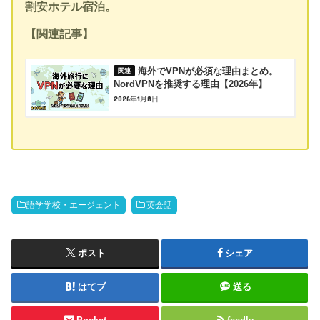
割安ホテル宿泊。
【関連記事】
海外でVPNが必須な理由まとめ。
NordVPNを推奨する理由【2026年】
2026年1月8日
語学学校・エージェント
英会話
ポスト
シェア
はてブ
送る