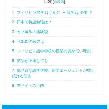
目次
[
非表示
]
1
フィリピン留学 はじめに 〜 留学 は 必要 ？
2
日本で英語勉強は？
3
セブ留学の経験談
4
TOEICの勉強は
5
フィリピン語学学校の授業の質が低い理由
6
英語が上達しても
7
低品質な語学学校、留学エージェントが増え
続ける理由
8
本サイトの目的