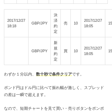
決
2017/12/27
済
2017/12/27
GBP/JPY
売
10
1
18:18
約
18:05
定
新
規
2017/12/27
GBP/JPY
買
10
1
約
18:05
定
わずか１分以内、
数十秒で条件クリア
です。
ポンド円はドル円に比べて振れ幅が激しく、スプレッド
の差は一瞬で超えます。
なので、短期チャートを見て買い・売りボタンをポンポ