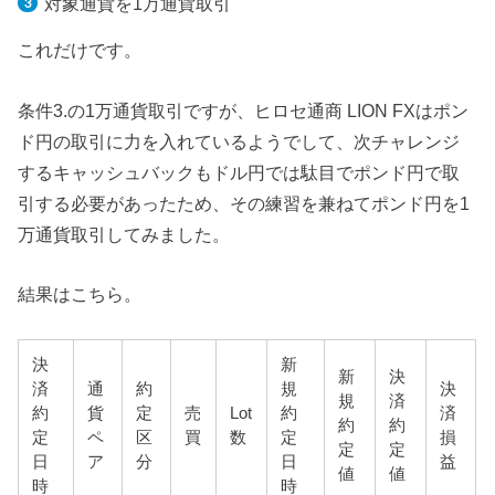
対象通貨を1万通貨取引
これだけです。
条件3.の1万通貨取引ですが、ヒロセ通商 LION FXはポン
ド円の取引に力を入れているようでして、次チャレンジ
するキャッシュバックもドル円では駄目でポンド円で取
引する必要があったため、その練習を兼ねてポンド円を1
万通貨取引してみました。
結果はこちら。
決
新
新
決
済
通
約
規
決
規
済
約
貨
定
売
Lot
約
済
約
約
定
ペ
区
買
数
定
損
定
定
日
ア
分
日
益
値
値
時
時