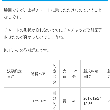
勝因ですが、上昇チャートに乗っただけなのでいうこと
なしです。
チャートの形状が崩れないうちにチャチャッと取引完了
させたのが良かったのでしょうね。
以下がその取引詳細です。
約
決済約定
定
売
Lot
新規約定
通貨ペア
日時
区
買
数
日時
分
新
規
2017/12/27
TRY/JPY
買
40
2
約
18:56
定