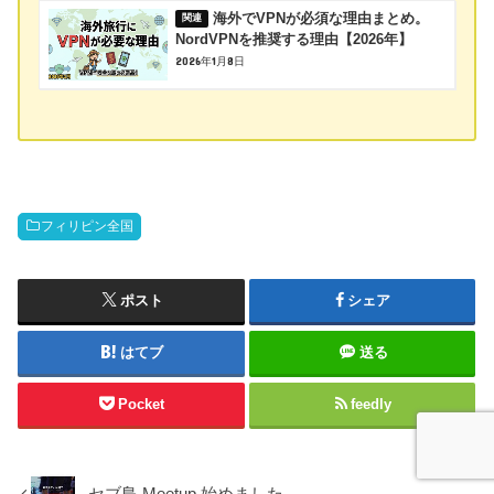
海外でVPNが必須な理由まとめ。
NordVPNを推奨する理由【2026年】
2026年1月8日
フィリピン全国
ポスト
シェア
はてブ
送る
Pocket
feedly
セブ島 Meetup 始めました。