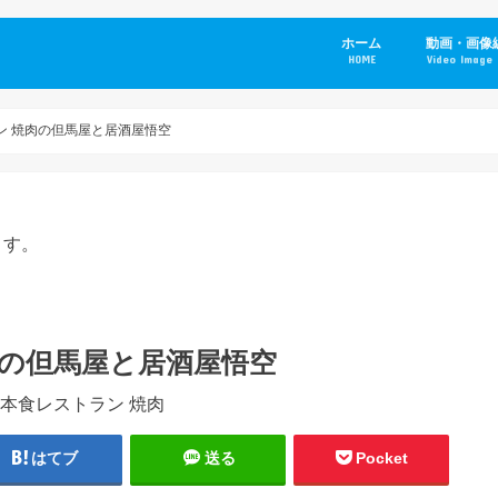
ホーム
動画・画像
HOME
Video Image 
ン 焼肉の但馬屋と居酒屋悟空
ます。
肉の但馬屋と居酒屋悟空
はてブ
送る
Pocket