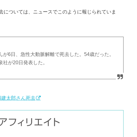
去については、ニュースでこのように報じられていま
んが6日、急性
大動脈
解離で死去した。54歳だった。
泉社が20日発表した。
浦建太郎さん死去