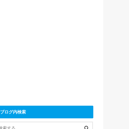
ブログ内検索