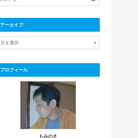
アーカイブ
プロフィール
もみのき