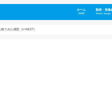
ホーム
動画・画像
HOME
Video Image 
観てみた感想（U-NEXT）