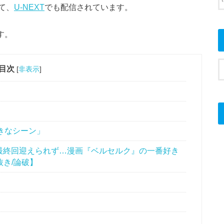
て、
U-NEXT
でも配信されています。
す。
目次
[
非表示
]
きなシーン」
終回迎えられず…漫画『ベルセルク』の一番好き
き/論破】