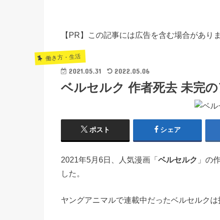
【PR】この記事には広告を含む場合があり
働き方・生活
2021.05.31
2022.05.06
ベルセルク 作者死去 未完の
ポスト
シェア
2021年5月6日、人気漫画「
ベルセルク
」の
した。
ヤングアニマルで連載中だったベルセルクは