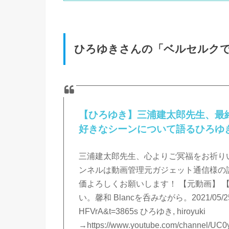
ひろゆきさんの「ベルセルク
【ひろゆき】三浦建太郎先生、最終
好きなシーンについて語るひろゆ
三浦建太郎先生、心よりご冥福をお祈りい
ンネルは動画管理元ガジェット通信様の
価よろしくお願いします！ 【元動画】 
い。馨和 Blancを呑みながら。2021/05/25 M20 
HFVrA&t=3865s ひろゆき, hiroyuki
→https://www.youtube.com/chann