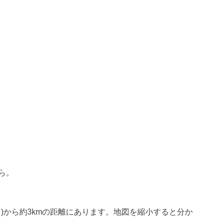
ら。
Asia )から約3kmの距離にあります。地図を縮小すると分か