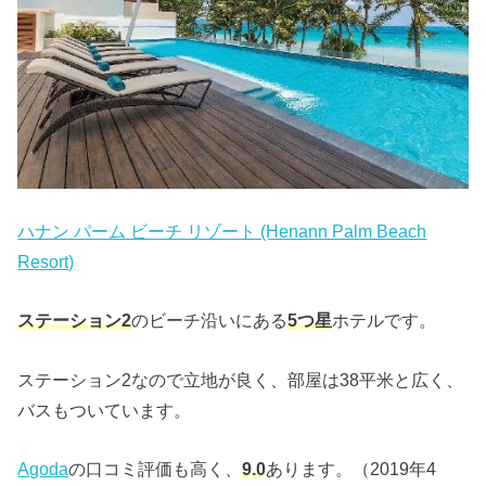
ハナン パーム ビーチ リゾート (Henann Palm Beach
Resort)
ステーション2
のビーチ沿いにある
5つ星
ホテルです。
ステーション2なので立地が良く、部屋は38平米と広く、
バスもついています。
Agoda
の口コミ評価も高く、
9.0
あります。（2019年4