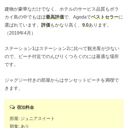
建物が豪華なだけでなく、ホテルのサービス品質もボラ
カイ島の中でもほぼ
最高評価
で、Agodaで
ベストセラー
に
選ばれています。
評価
もかなり高く、
9.0
あります。
（2019年4月）
ステーション1はステーション2に比べて観光客が少ない
ので、ビーチ付近でのんびりくつろぐのには最適な場所
です。
ジャグジー付きの部屋からはサンセットビーチを満喫で
きます。
宿泊料金
部屋: ジュニアスイート
朝食: あり