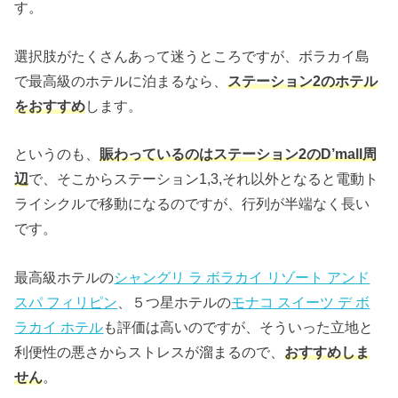
す。
選択肢がたくさんあって迷うところですが、ボラカイ島
で最高級のホテルに泊まるなら、
ステーション2のホテル
をおすすめ
します。
というのも、
賑わっているのはステーション2のD’mall周
辺
で、そこからステーション1,3,それ以外となると電動ト
ライシクルで移動になるのですが、行列が半端なく長い
です。
最高級ホテルの
シャングリ ラ ボラカイ リゾート アンド
スパ フィリピン
、５つ星ホテルの
モナコ スイーツ デ ボ
ラカイ ホテル
も評価は高いのですが、そういった立地と
利便性の悪さからストレスが溜まるので、
おすすめしま
せん
。