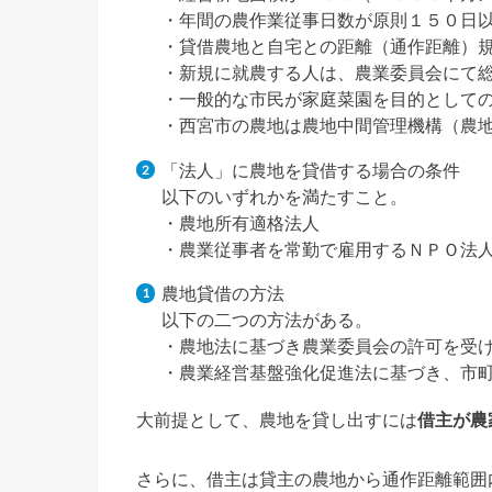
・年間の農作業従事日数が原則１５０日
・貸借農地と自宅との距離（通作距離）
・新規に就農する人は、農業委員会にて
・一般的な市民が家庭菜園を目的として
・西宮市の農地は農地中間管理機構（農
「法人」に農地を貸借する場合の条件
以下のいずれかを満たすこと。
・農地所有適格法人
・農業従事者を常勤で雇用するＮＰＯ法
農地貸借の方法
以下の二つの方法がある。
・農地法に基づき農業委員会の許可を受
・農業経営基盤強化促進法に基づき、市
大前提として、農地を貸し出すには
借主が農
さらに、借主は貸主の農地から通作距離範囲