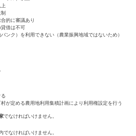
以上
規制
総合的に審議あり
の貸借は不可
地バンク）を利用できない（農業振興地域ではないため）
人
ける
町村が定める農用地利用集積計画により利用権設定を行う
家
でなければいけません。
内でなければいけません。