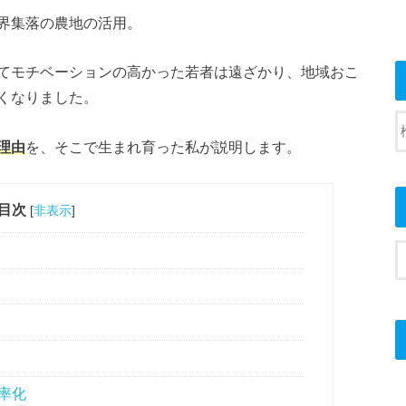
界集落の農地の活用。
てモチベーションの高かった若者は遠ざかり、地域おこ
くなりました。
理由
を、そこで生まれ育った私が説明します。
目次
[
非表示
]
率化