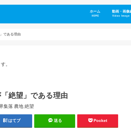
ホーム
動画・画像
HOME
Video Image 
」である理由
ます。
が「絶望」である理由
はてブ
送る
Pocket