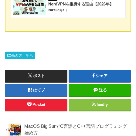
NordVPNを推奨する理由【2026年】
2026年1月8日
働き方・生活
ポスト
シェア
はてブ
送る
Pocket
feedly
MacOS Big SurでC言語とC++言語プログラミング
始め方